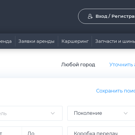
Вход / Регистр
енда
Заявки аренды
Каршеринг
Запчасти и шин
Любой город
Уточнить 
Сохранить пои
Поколение
Коробка передач