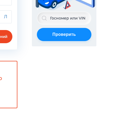
Л
Проверить
ний
о