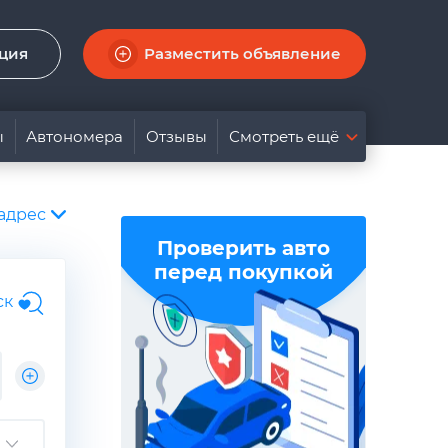
ация
Разместить объявление
ы
Автономера
Отзывы
Смотреть ещё
адрес
Проверить авто
перед покупкой
ск