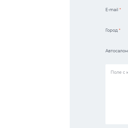
E-mail
*
Город
*
Автосало