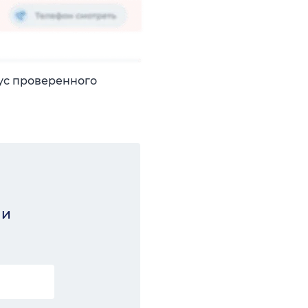
ус проверенного
ши