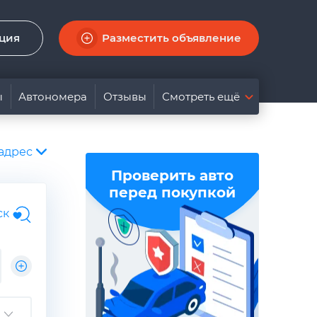
ация
Разместить объявление
ы
Автономера
Отзывы
Смотреть ещё
адрес
Проверить авто
перед покупкой
ск