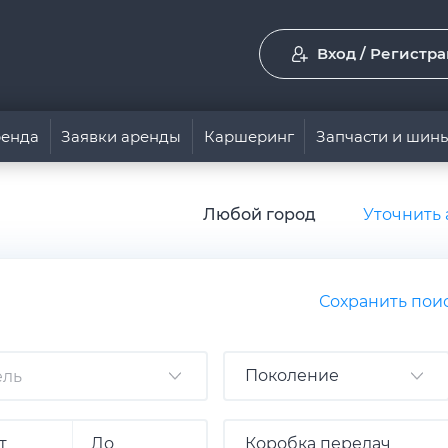
Вход / Регистр
енда
Заявки аренды
Каршеринг
Запчасти и шин
Любой город
Уточнить 
Сохранить пои
Поколение
Коробка передач