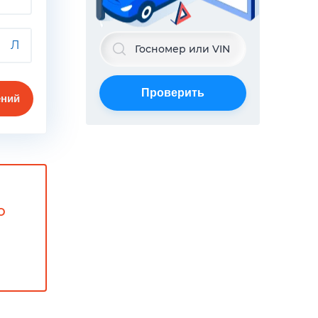
Л
Проверить
ний
о